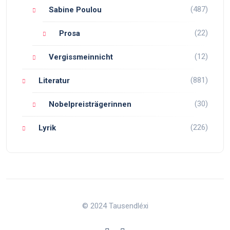
(487)
Sabine Poulou
(22)
Prosa
(12)
Vergissmeinnicht
(881)
Literatur
(30)
Nobelpreisträgerinnen
(226)
Lyrik
© 2024 Tausendléxi