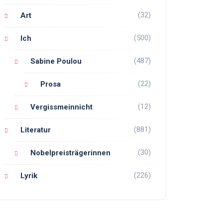
(32)
Art
(500)
Ich
(487)
Sabine Poulou
(22)
Prosa
(12)
Vergissmeinnicht
(881)
Literatur
(30)
Nobelpreisträgerinnen
(226)
Lyrik