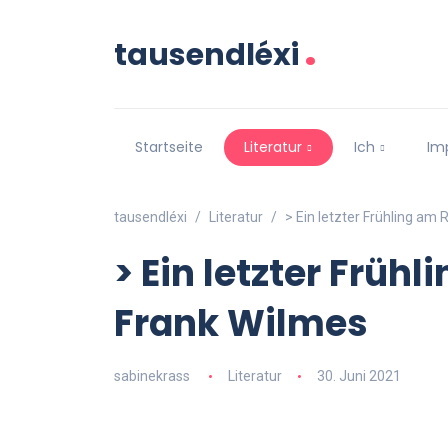
.
tausendléxi
Startseite
Literatur
Ich
Im
tausendléxi
Literatur
> Ein letzter Frühling am
> Ein letzter Früh
Frank Wilmes
sabinekrass
Literatur
30. Juni 2021