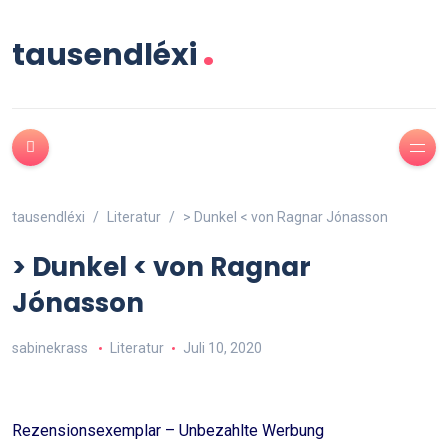
.
tausendléxi
tausendléxi
Literatur
> Dunkel < von Ragnar Jónasson
> Dunkel < von Ragnar
Jónasson
sabinekrass
Literatur
Juli 10, 2020
Rezensionsexemplar – Unbezahlte Werbung