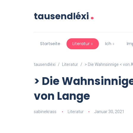
.
tausendléxi
Startseite
Literatur
Ich
Im
tausendléxi
Literatur
> Die Wahnsinnige < von 
> Die Wahnsinnige
von Lange
sabinekrass
Literatur
Januar 30, 2021