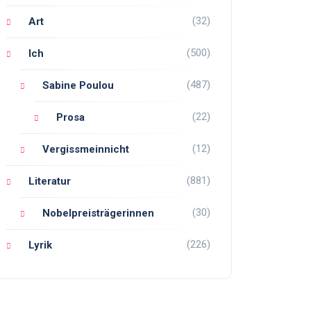
(32)
Art
(500)
Ich
(487)
Sabine Poulou
(22)
Prosa
(12)
Vergissmeinnicht
(881)
Literatur
(30)
Nobelpreisträgerinnen
(226)
Lyrik