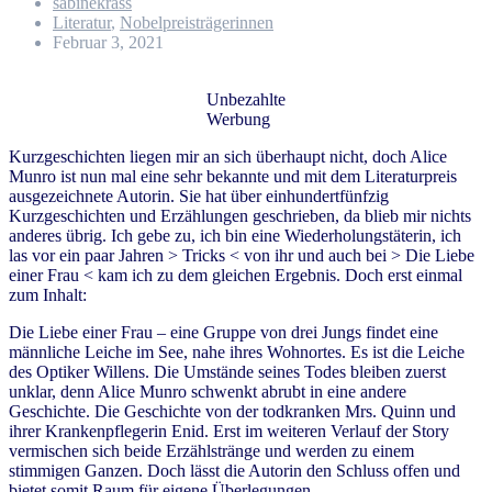
sabinekrass
Literatur
,
Nobelpreisträgerinnen
Februar 3, 2021
Unbezahlte
Werbung
Kurzgeschichten liegen mir an sich überhaupt nicht, doch Alice
Munro ist nun mal eine sehr bekannte und mit dem Literaturpreis
ausgezeichnete Autorin. Sie hat über einhundertfünfzig
Kurzgeschichten und Erzählungen geschrieben, da blieb mir nichts
anderes übrig. Ich gebe zu, ich bin eine Wiederholungstäterin, ich
las vor ein paar Jahren > Tricks < von ihr und auch bei > Die Liebe
einer Frau < kam ich zu dem gleichen Ergebnis. Doch erst einmal
zum Inhalt:
Die Liebe einer Frau – eine Gruppe von drei Jungs findet eine
männliche Leiche im See, nahe ihres Wohnortes. Es ist die Leiche
des Optiker Willens. Die Umstände seines Todes bleiben zuerst
unklar, denn Alice Munro schwenkt abrubt in eine andere
Geschichte. Die Geschichte von der todkranken Mrs. Quinn und
ihrer Krankenpflegerin Enid. Erst im weiteren Verlauf der Story
vermischen sich beide Erzählstränge und werden zu einem
stimmigen Ganzen. Doch lässt die Autorin den Schluss offen und
bietet somit Raum für eigene Überlegungen.