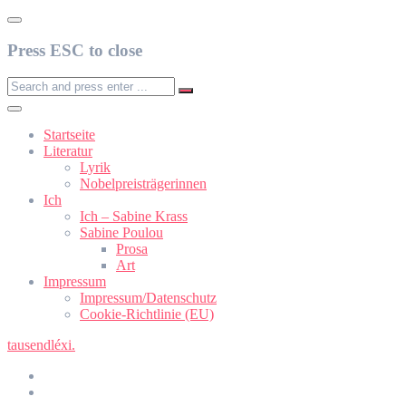
Press ESC to close
Startseite
Literatur
Lyrik
Nobelpreisträgerinnen
Ich
Ich – Sabine Krass
Sabine Poulou
Prosa
Art
Impressum
Impressum/Datenschutz
Cookie-Richtlinie (EU)
tausendléxi
.