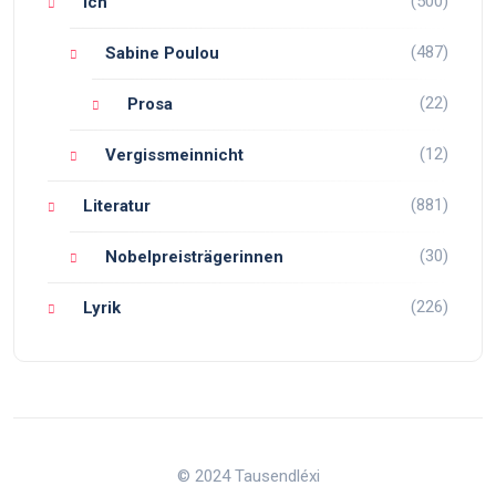
(500)
Ich
(487)
Sabine Poulou
(22)
Prosa
(12)
Vergissmeinnicht
(881)
Literatur
(30)
Nobelpreisträgerinnen
(226)
Lyrik
© 2024 Tausendléxi