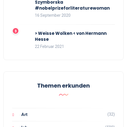
Szymborska
#nobelprizeforliteraturewoman
16 September 2020
> Weisse Wolken < von Hermann
Hesse
22 Februar 2021
Themen erkunden
(32)
Art