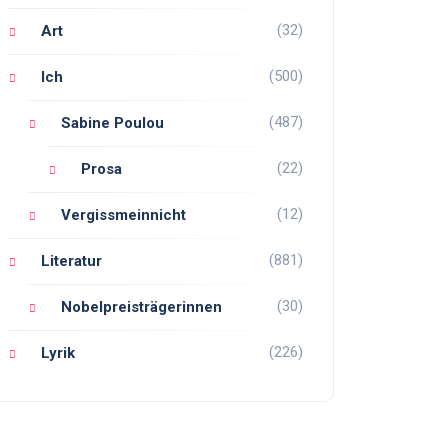
(32)
Art
(500)
Ich
(487)
Sabine Poulou
(22)
Prosa
(12)
Vergissmeinnicht
(881)
Literatur
(30)
Nobelpreisträgerinnen
(226)
Lyrik