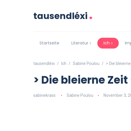
.
tausendléxi
Startseite
Literatur
Ich
Im
tausendléxi
Ich
Sabine Poulou
> Die bleierne
> Die bleierne Zeit
sabinekrass
Sabine Poulou
November 3, 2