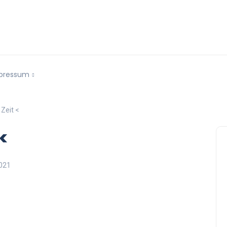
pressum
 Zeit <
 <
021