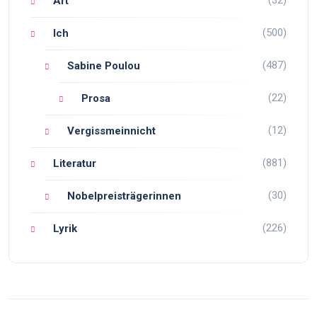
(32)
Art
(500)
Ich
(487)
Sabine Poulou
(22)
Prosa
(12)
Vergissmeinnicht
(881)
Literatur
(30)
Nobelpreisträgerinnen
(226)
Lyrik