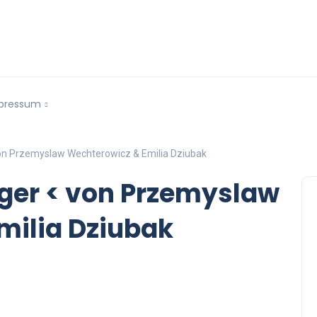
pressum
on Przemyslaw Wechterowicz & Emilia Dziubak
iger < von Przemyslaw
milia Dziubak