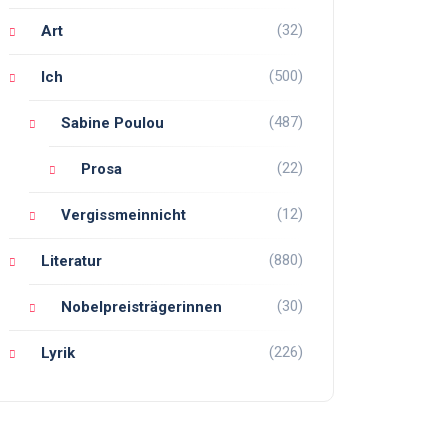
(32)
Art
(500)
Ich
(487)
Sabine Poulou
(22)
Prosa
(12)
Vergissmeinnicht
(880)
Literatur
(30)
Nobelpreisträgerinnen
(226)
Lyrik