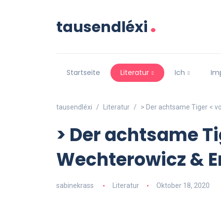
.
tausendléxi
Startseite
Literatur
Ich
Im
tausendléxi
Literatur
> Der achtsame Tiger < v
> Der achtsame T
Wechterowicz & E
sabinekrass
Literatur
Oktober 18, 2020