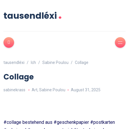
.
tausendléxi
tausendléxi
Ich
Sabine Poulou
Collage
Collage
sabinekrass
Art
,
Sabine Poulou
August 31, 2025
#collage bestehend aus #geschenkpapier #postkarten