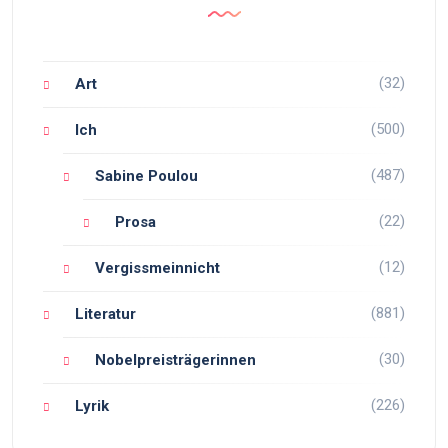
(32)
Art
(500)
Ich
(487)
Sabine Poulou
(22)
Prosa
(12)
Vergissmeinnicht
(881)
Literatur
(30)
Nobelpreisträgerinnen
(226)
Lyrik