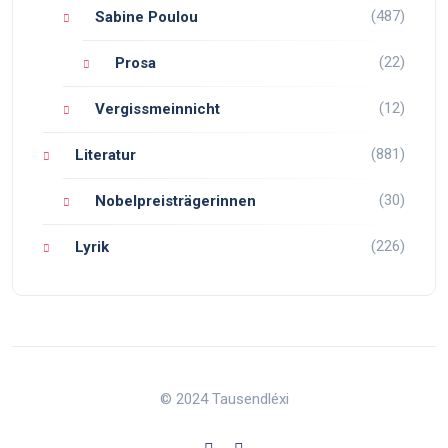
(487)
Sabine Poulou
(22)
Prosa
(12)
Vergissmeinnicht
(881)
Literatur
(30)
Nobelpreisträgerinnen
(226)
Lyrik
© 2024 Tausendléxi