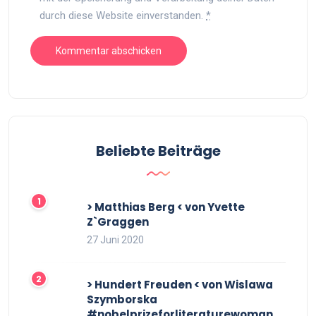
durch diese Website einverstanden.
*
Beliebte Beiträge
> Matthias Berg < von Yvette
Z`Graggen
27 Juni 2020
> Hundert Freuden < von Wislawa
Szymborska
#nobelprizeforliteraturewoman