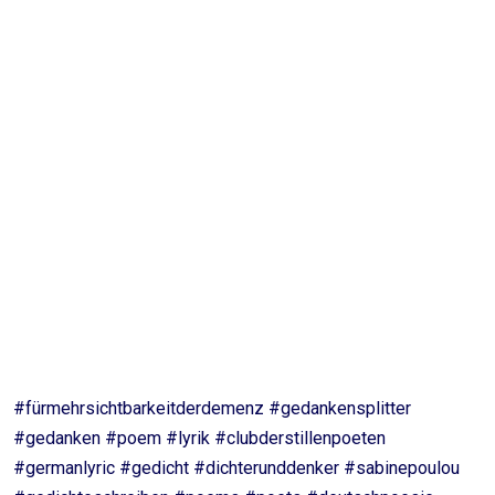
mir……..#Demenz
Sei nicht traurig, wenn ich dich manchmal nicht erkenne
Denk daran, an manchen Tagen geht es doch sehr gut
Sei nicht böse, wenn ich Dinge oftmals falsch benenne
Bleib bei mir in meiner Angst und gib mir weiter Mut.
@SP
#fürmehrsichtbarkeitderdemenz #gedankensplitter
#gedanken #poem #lyrik #clubderstillenpoeten
#germanlyric #gedicht #dichterunddenker #sabinepoulou