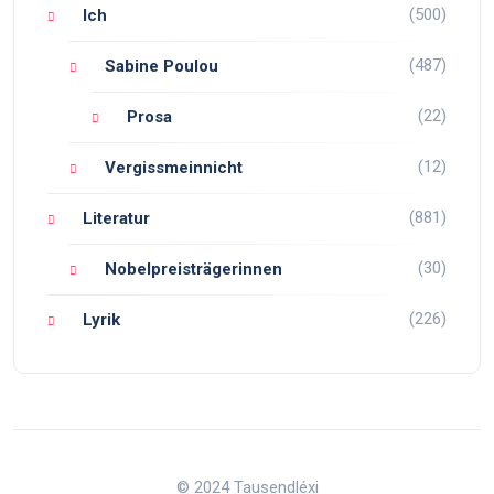
(500)
Ich
(487)
Sabine Poulou
(22)
Prosa
(12)
Vergissmeinnicht
(881)
Literatur
(30)
Nobelpreisträgerinnen
(226)
Lyrik
© 2024 Tausendléxi