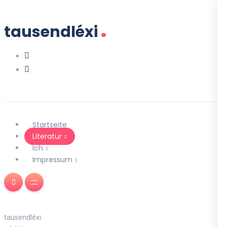
.
tausendléxi
Startseite
Literatur
Ich
Impressum
tausendléxi