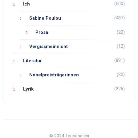
(500)
Ich
(487)
Sabine Poulou
(22)
Prosa
(12)
Vergissmeinnicht
(881)
Literatur
(30)
Nobelpreisträgerinnen
(226)
Lyrik
© 2024 Tausendléxi