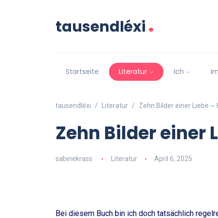
.
tausendléxi
Startseite
Literatur
Ich
I
tausendléxi
Literatur
Zehn Bilder einer Liebe ~
Zehn Bilder einer 
sabinekrass
Literatur
April 6, 2025
Bei diesem Buch bin ich doch tatsächlich regelr