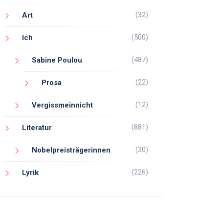
(32)
Art
(500)
Ich
(487)
Sabine Poulou
(22)
Prosa
(12)
Vergissmeinnicht
(881)
Literatur
(30)
Nobelpreisträgerinnen
(226)
Lyrik