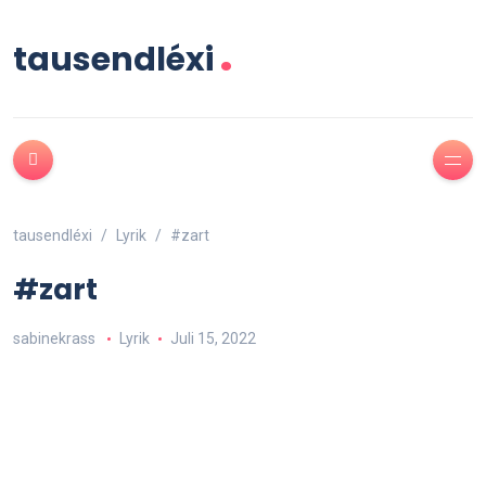
.
tausendléxi
tausendléxi
Lyrik
#zart
#zart
sabinekrass
Lyrik
Juli 15, 2022