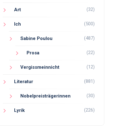
(32)
Art
(500)
Ich
(487)
Sabine Poulou
(22)
Prosa
(12)
Vergissmeinnicht
(881)
Literatur
(30)
Nobelpreisträgerinnen
(226)
Lyrik