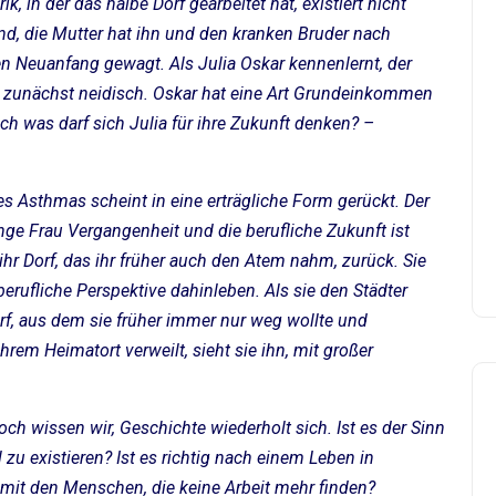
k, in der das halbe Dorf gearbeitet hat, existiert nicht
nd, die Mutter hat ihn und den kranken Bruder nach
n Neuanfang gewagt. Als Julia Oskar kennenlernt, der
sie zunächst neidisch. Oskar hat eine Art Grundeinkommen
h was darf sich Julia für ihre Zukunft denken? –
res Asthmas scheint in eine erträgliche Form gerückt. Der
junge Frau Vergangenheit und die berufliche Zukunft ist
 ihr Dorf, das ihr früher auch den Atem nahm, zurück. Sie
berufliche Perspektive dahinleben. Als sie den Städter
orf, aus dem sie früher immer nur weg wollte und
ihrem Heimatort verweilt, sieht sie ihn, mit großer
och wissen wir, Geschichte wiederholt sich. Ist es der Sinn
zu existieren? Ist es richtig nach einem Leben in
mit den Menschen, die keine Arbeit mehr finden?