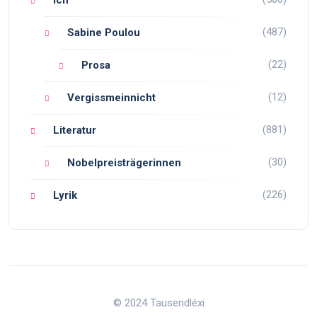
Ich
(487)
Sabine Poulou
(22)
Prosa
(12)
Vergissmeinnicht
(881)
Literatur
(30)
Nobelpreisträgerinnen
(226)
Lyrik
© 2024 Tausendléxi