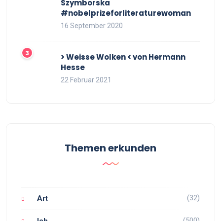
Szymborska
#nobelprizeforliteraturewoman
16 September 2020
> Weisse Wolken < von Hermann
Hesse
22 Februar 2021
Themen erkunden
(32)
Art
(500)