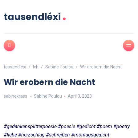
.
tausendléxi
tausendléxi
Ich
Sabine Poulou
Wir erobern die Nacht
Wir erobern die Nacht
sabinekrass
Sabine Poulou
April 3, 2023
#gedankensplitterpoesie #poesie #gedicht #poem #poetry
#liebe #herzschlag #schreiben #montagsgedicht