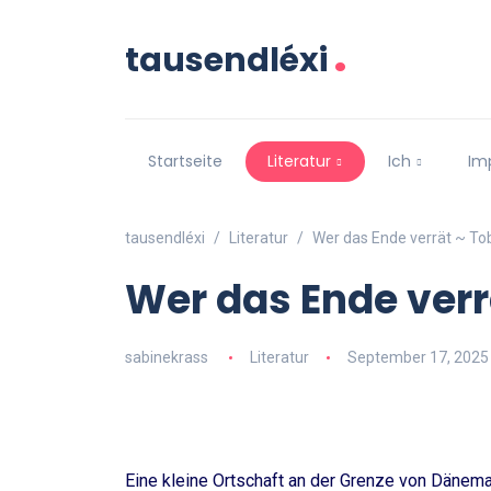
.
tausendléxi
Startseite
Literatur
Ich
Im
tausendléxi
Literatur
Wer das Ende verrät ~ T
Wer das Ende ver
sabinekrass
Literatur
September 17, 2025
Eine kleine Ortschaft an der Grenze von Dänema