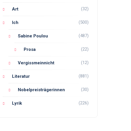
(32)
Art
(500)
Ich
(487)
Sabine Poulou
(22)
Prosa
(12)
Vergissmeinnicht
(881)
Literatur
(30)
Nobelpreisträgerinnen
(226)
Lyrik