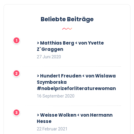
Beliebte Beiträge
> Matthias Berg < von Yvette
Z`Graggen
27 Juni 2020
> Hundert Freuden < von Wislawa
Szymborska
#nobelprizeforliteraturewoman
16 September 2020
> Weisse Wolken < von Hermann
Hesse
22 Februar 2021