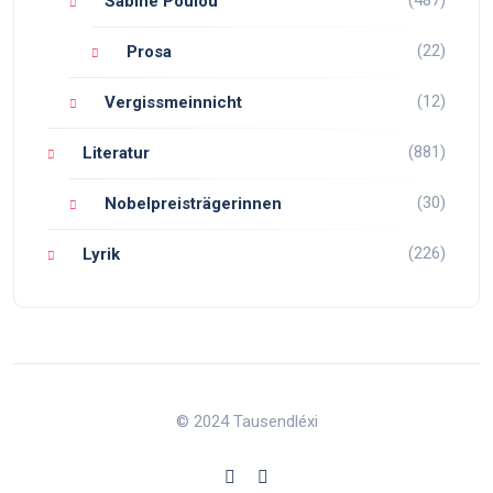
(487)
Sabine Poulou
(22)
Prosa
(12)
Vergissmeinnicht
(881)
Literatur
(30)
Nobelpreisträgerinnen
(226)
Lyrik
© 2024 Tausendléxi