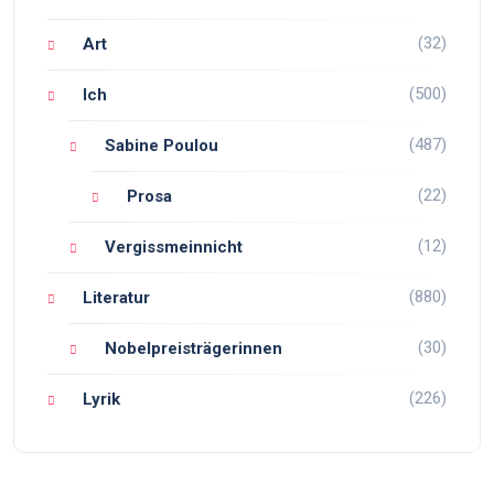
(32)
Art
(500)
Ich
(487)
Sabine Poulou
(22)
Prosa
(12)
Vergissmeinnicht
(880)
Literatur
(30)
Nobelpreisträgerinnen
(226)
Lyrik