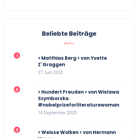
Beliebte Beiträge
> Matthias Berg < von Yvette
Z`Graggen
27 Juni 2020
> Hundert Freuden < von Wislawa
Szymborska
#nobelprizeforliteraturewoman
16 September 2020
> Weisse Wolken < von Hermann