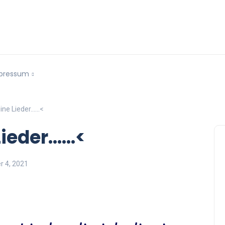
pressum
meine Lieder……<
 Lieder……<
 4, 2021