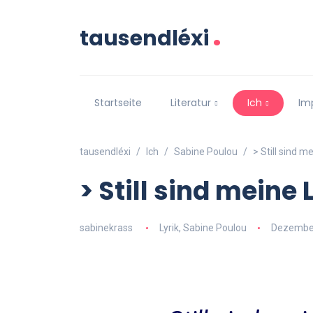
.
tausendléxi
Startseite
Literatur
Ich
Im
tausendléxi
Ich
Sabine Poulou
> Still sind 
> Still sind meine
sabinekrass
Lyrik
,
Sabine Poulou
Dezember