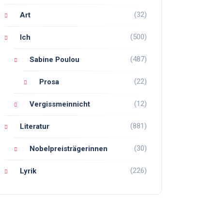
(32)
Art
(500)
Ich
(487)
Sabine Poulou
(22)
Prosa
(12)
Vergissmeinnicht
(881)
Literatur
(30)
Nobelpreisträgerinnen
(226)
Lyrik