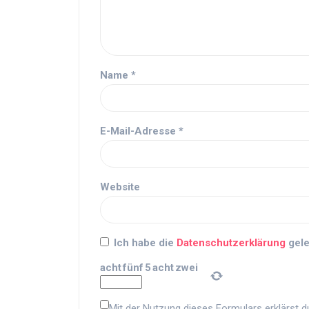
Name
*
E-Mail-Adresse
*
Website
Ich habe die
Datenschutzerklärung
gele
acht
fünf
5
acht
zwei
Mit der Nutzung dieses Formulars erklärst d