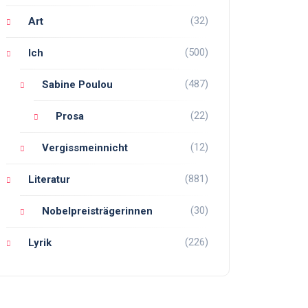
(32)
Art
(500)
Ich
(487)
Sabine Poulou
(22)
Prosa
(12)
Vergissmeinnicht
(881)
Literatur
(30)
Nobelpreisträgerinnen
(226)
Lyrik