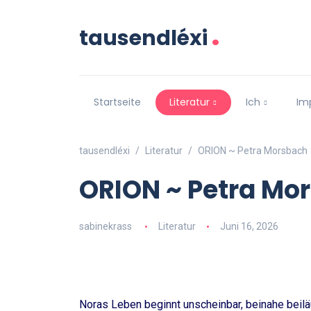
.
tausendléxi
Startseite
Literatur
Ich
Im
tausendléxi
Literatur
ORION ~ Petra Morsbach
ORION ~ Petra Mo
sabinekrass
Literatur
Juni 16, 2026
Noras Leben beginnt unscheinbar, beinahe beilä