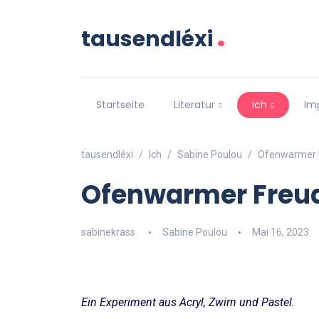
.
tausendléxi
Startseite
Literatur
Ich
Im
tausendléxi
Ich
Sabine Poulou
Ofenwarmer 
Ofenwarmer Freu
sabinekrass
Sabine Poulou
Mai 16, 2023
Ein Experiment aus Acryl, Zwirn und Pastel.