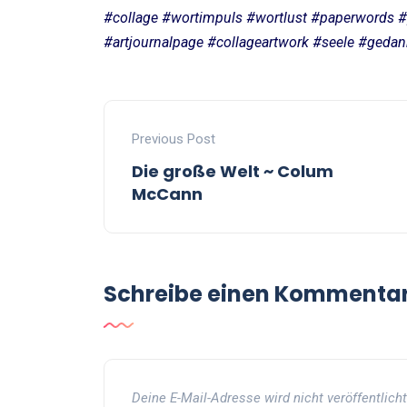
#collage #wortimpuls #wortlust #paperwords #p
#artjournalpage #collageartwork #seele #gedan
Previous Post
Die große Welt ~ Colum
McCann
Schreibe einen Kommenta
Deine E-Mail-Adresse wird nicht veröffentlicht