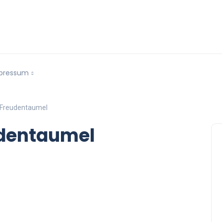
pressum
Freudentaumel
dentaumel