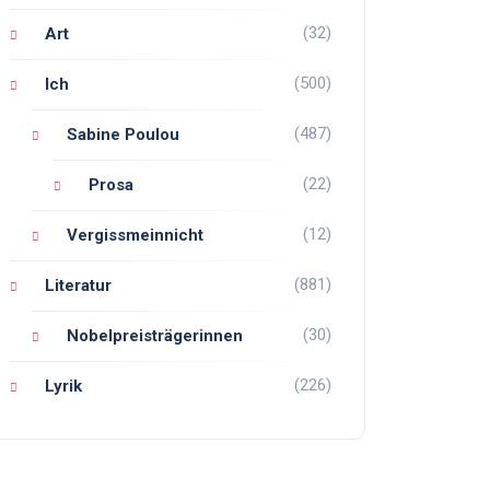
(32)
Art
(500)
Ich
(487)
Sabine Poulou
(22)
Prosa
(12)
Vergissmeinnicht
(881)
Literatur
(30)
Nobelpreisträgerinnen
(226)
Lyrik