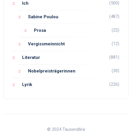
(500)
Ich
(487)
Sabine Poulou
(22)
Prosa
(12)
Vergissmeinnicht
(881)
Literatur
(30)
Nobelpreisträgerinnen
(226)
Lyrik
© 2024 Tausendléxi