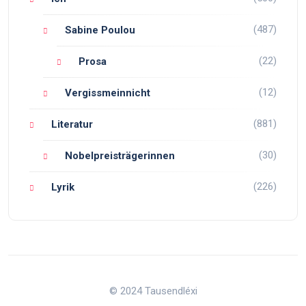
(487)
Sabine Poulou
(22)
Prosa
(12)
Vergissmeinnicht
(881)
Literatur
(30)
Nobelpreisträgerinnen
(226)
Lyrik
© 2024 Tausendléxi