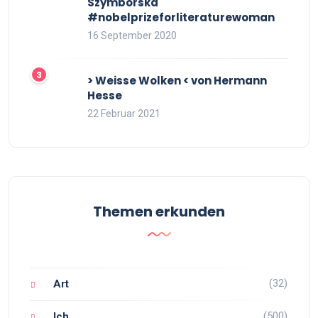
Szymborska
#nobelprizeforliteraturewoman
16 September 2020
> Weisse Wolken < von Hermann
Hesse
22 Februar 2021
Themen erkunden
(32)
Art
(500)
Ich