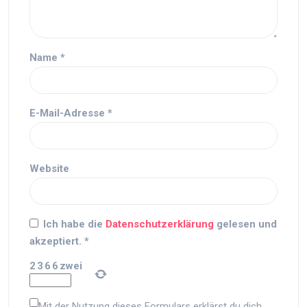
Name
*
E-Mail-Adresse
*
Website
Ich habe die
Datenschutzerklärung
gelesen und
akzeptiert.
*
2
3
6
6
zwei
Mit der Nutzung dieses Formulars erklärst du dich