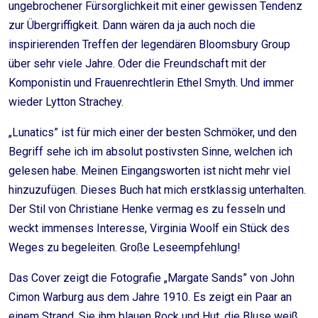
ungebrochener Fürsorglichkeit mit einer gewissen Tendenz
zur Übergriffigkeit. Dann wären da ja auch noch die
inspirierenden Treffen der legendären Bloomsbury Group
über sehr viele Jahre. Oder die Freundschaft mit der
Komponistin und Frauenrechtlerin Ethel Smyth. Und immer
wieder Lytton Strachey.
„Lunatics” ist für mich einer der besten Schmöker, und den
Begriff sehe ich im absolut postivsten Sinne, welchen ich
gelesen habe. Meinen Eingangsworten ist nicht mehr viel
hinzuzufügen. Dieses Buch hat mich erstklassig unterhalten.
Der Stil von Christiane Henke vermag es zu fesseln und
weckt immenses Interesse, Virginia Woolf ein Stück des
Weges zu begeleiten. Große Leseempfehlung!
Das Cover zeigt die Fotografie „Margate Sands” von John
Cimon Warburg aus dem Jahre 1910. Es zeigt ein Paar an
einem Strand. Sie ihm blauen Rock und Hut, die Bluse weiß.