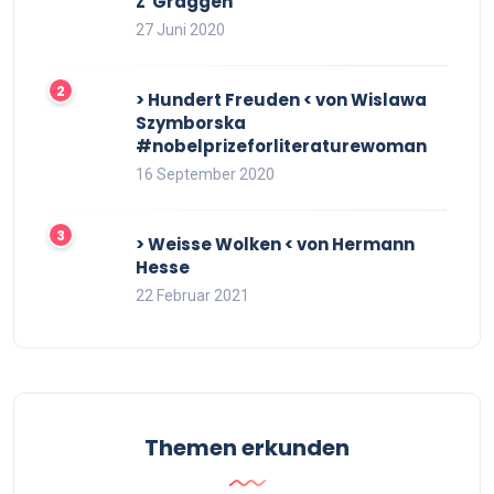
Z`Graggen
27 Juni 2020
> Hundert Freuden < von Wislawa
Szymborska
#nobelprizeforliteraturewoman
16 September 2020
> Weisse Wolken < von Hermann
Hesse
22 Februar 2021
Themen erkunden