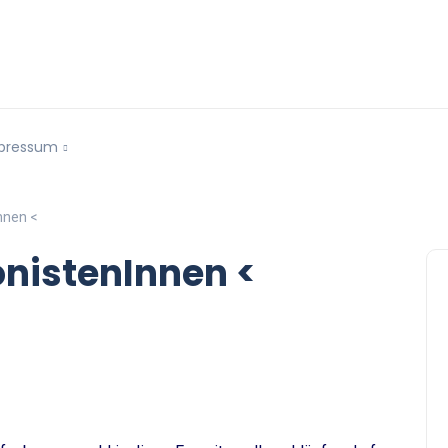
pressum
nnen <
onistenInnen <