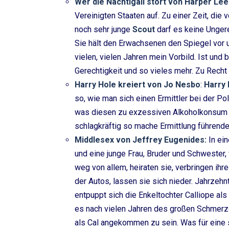
Wer die Nachtigall stört von Harper Lee
Vereinigten Staaten auf. Zu einer Zeit, die 
noch sehr junge
Scout
darf es keine Ungere
Sie hält den Erwachsenen den Spiegel vor u
vielen, vielen Jahren mein Vorbild. Ist und 
Gerechtigkeit und so vieles mehr. Zu Recht
Harry Hole kreiert von Jo Nesbo
:
Harry
so, wie man sich einen Ermittler bei der Po
was diesen zu exzessiven Alkoholkonsum 
schlagkräftig so mache Ermittlung führende
Middlesex von Jeffrey Eugenides:
In ein
und eine junge Frau, Bruder und Schwester,
weg von allem, heiraten sie, verbringen ihre
der Autos, lassen sie sich nieder. Jahrzehn
entpuppt sich die Enkeltochter Calliope al
es nach vielen Jahren des großen Schmerze
als Cal angekommen zu sein. Was für eine 