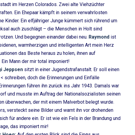
instadt im Herzen Colorados. Zwei alte Viehzüchter
aften. Ein Ehepaar kämpft in seinem verwahrlosten
e Kinder. Ein elfjähriger Junge kümmert sich rührend um
cksal auch zuschlägt – die Menschen in Holt sind
rotzen. Und begegnen einander dabei neu.
Raymond
ist
heidenen, warmherzigen und intelligenten Art mein Herz
tuationen das Beste heraus zu holen, ihnen auf
 Ein Mann der mir total imponiert!
gi Jeppsen
sitzt in einer Jugendstrafanstalt. Er soll einen
< schreiben, doch die Erinnerungen und Einfälle
Erinnerungen führen ihn zurück ins Jahr 1943. Damals war
orf und musste im Auftrag der Nationalsozialisten seinen
n überwachen, der mit einem Malverbot belegt wurde.
, versteckt seine Bilder und warnt ihn vor drohenden
ch für andere ein. Er ist wie ein Fels in der Brandung und
rage, das imponiert mir!
r Hoeg:
Auf den ersten Blick sind die Finøs aus