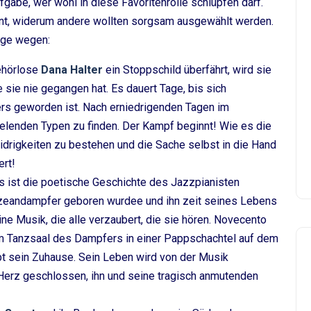
fgabe, wer wohl in diese Favoritenrolle schlüpfen darf.
ent, widerum andere wollten sorgsam ausgewählt werden.
inge wegen:
gehörlose
Dana Halter
ein Stoppschild überfährt, wird sie
 sie nie gegangen hat. Es dauert Tage, bis sich
rs geworden ist. Nach erniedrigenden Tagen im
n elenden Typen zu finden. Der Kampf beginnt! Wie es die
drigkeiten zu bestehen und die Sache selbst in die Hand
rt!
es ist die poetische Geschichte des Jazzpianisten
Ozeandampfer geboren wurdee und ihn zeit seines Lebens
 eine Musik, die alle verzaubert, die sie hören. Novecento
m Tanzsaal des Dampfers in einer Pappschachtel auf dem
bt sein Zuhause. Sein Leben wird von der Musik
Herz geschlossen, ihn und seine tragisch anmutenden