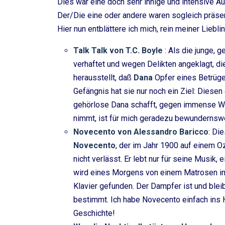
Dies war eine doch sehr innige und intensive Au
Der/Die eine oder andere waren sogleich präs
Hier nun entblättere ich mich, rein meiner Liebl
Talk Talk von T.C. Boyle
: Als die junge, 
verhaftet und wegen Delikten angeklagt, die
herausstellt, daß
Dana
Opfer eines Betrüge
Gefängnis hat sie nur noch ein Ziel: Diese
gehörlose Dana schafft, gegen immense Wi
nimmt, ist für mich geradezu bewundernswe
Novecento von Alessandro Baricco
: Di
Novecento
, der im Jahr 1900 auf einem 
nicht verlässt. Er lebt nur für seine Musik,
wird eines Morgens von einem Matrosen i
Klavier gefunden. Der Dampfer ist und blei
bestimmt. Ich habe Novecento einfach ins 
Geschichte!