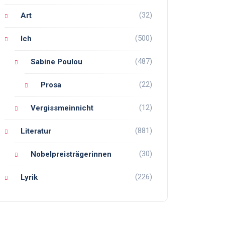
(32)
Art
(500)
Ich
(487)
Sabine Poulou
(22)
Prosa
(12)
Vergissmeinnicht
(881)
Literatur
(30)
Nobelpreisträgerinnen
(226)
Lyrik