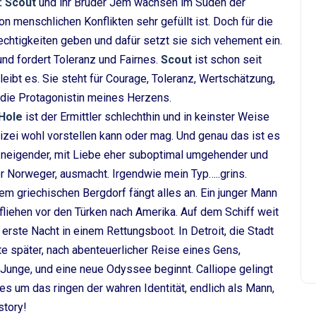
:
Scout
und ihr Bruder Jem wachsen im Süden der
von menschlichen Konflikten sehr gefüllt ist. Doch für die
chtigkeiten geben und dafür setzt sie sich vehement ein.
nd fordert Toleranz und Fairnes.
Scout
ist schon seit
bleibt es. Sie steht für Courage, Toleranz, Wertschätzung,
 die Protagonistin meines Herzens.
 Hole
ist der Ermittler schlechthin und in keinster Weise
lizei wohl vorstellen kann oder mag. Und genau das ist es
neigender, mit Liebe eher suboptimal umgehender und
r Norweger, ausmacht. Irgendwie mein Typ…..grins.
em griechischen Bergdorf fängt alles an. Ein junger Mann
 fliehen vor den Türken nach Amerika. Auf dem Schiff weit
 erste Nacht in einem Rettungsboot. In Detroit, die Stadt
te später, nach abenteuerlicher Reise eines Gens,
s Junge, und eine neue Odyssee beginnt. Calliope gelingt
s um das ringen der wahren Identität, endlich als Mann,
story!