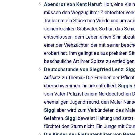
Abendrot von Kent Haruf:
Holt, eine Kle
müssen den Wegzug ihrer Ziehtochter verkr
Trailer um ein Stückchen Würde und um sein
seinen kranken Großvater. So hart das Schi
entschlossen, dem Leben einen Sinn abzut
einer der Viehzüchter, der mit seiner besc
erobert hat. Ihm gelingt es aus prekären Si
beschauliche Art ihrer Spitze zu entledigen.
Deutschstunde von Siegfried Lenz: Sig
Aufsatz zu Thema> Die Freuden der Pflicht 
überschwemmen ihn unkontrolliert.
Siggis
sein Vater Polizist einem Norddeutschen D
ehemaligen Jugendfreund, den Maler Nanse
Siggi
aber wird zum Verbündeten des Malers
Gefahren.
Siggi
beweist Haltung und setzt si
fürchtet den Sturm nicht. Ein Junge mit Cou
Die Kinder der Elefantenhüter von Pete