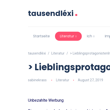
.
tausendléxi
Startseite
Literatur
Ich
Im
tausendléxi
Literatur
> LieblingsprotagonistenI
> Lieblingsprotag
sabinekrass
Literatur
August 27, 2019
Unbezahlte Werbung