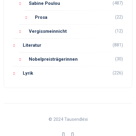
(487)
Sabine Poulou
(22)
Prosa
(12)
Vergissmeinnicht
(881)
Literatur
(30)
Nobelpreisträgerinnen
(226)
Lyrik
© 2024 Tausendléxi