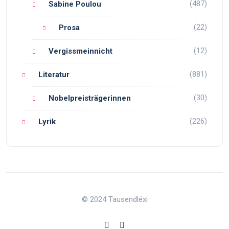
(487)
Sabine Poulou
(22)
Prosa
(12)
Vergissmeinnicht
(881)
Literatur
(30)
Nobelpreisträgerinnen
(226)
Lyrik
© 2024 Tausendléxi