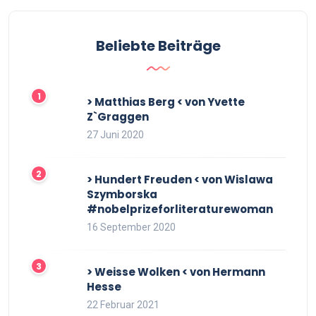
Beliebte Beiträge
> Matthias Berg < von Yvette
Z`Graggen
27 Juni 2020
> Hundert Freuden < von Wislawa
Szymborska
#nobelprizeforliteraturewoman
16 September 2020
> Weisse Wolken < von Hermann
Hesse
22 Februar 2021