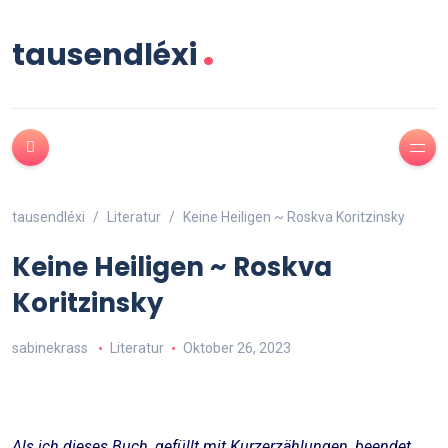
.
tausendléxi
tausendléxi
Literatur
Keine Heiligen ~ Roskva Koritzinsky
Keine Heiligen ~ Roskva
Koritzinsky
sabinekrass
Literatur
Oktober 26, 2023
Als ich dieses Buch, gefüllt mit Kurzerzählungen, beendet