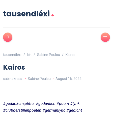
.
tausendléxi
tausendléxi
Ich
Sabine Poulou
Kairos
Kairos
sabinekrass
Sabine Poulou
August 16, 2022
#gedankensplitter #gedanken #poem #lyrik
#clubderstillenpoeten #germanlyric #gedicht