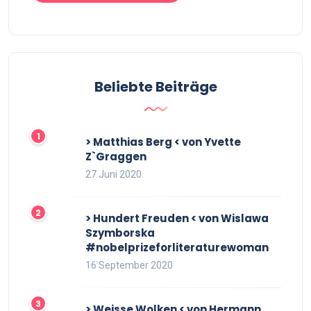
Beliebte Beiträge
> Matthias Berg < von Yvette
Z`Graggen
27 Juni 2020
> Hundert Freuden < von Wislawa
Szymborska
#nobelprizeforliteraturewoman
16 September 2020
> Weisse Wolken < von Hermann