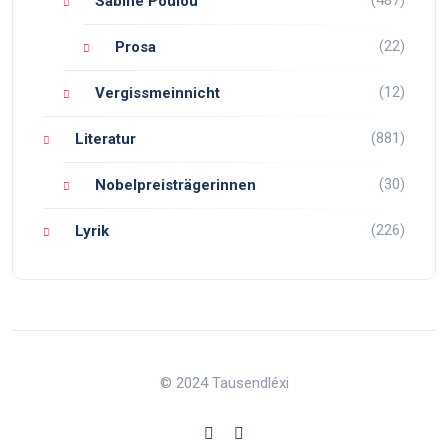
(487)
Sabine Poulou
(22)
Prosa
(12)
Vergissmeinnicht
(881)
Literatur
(30)
Nobelpreisträgerinnen
(226)
Lyrik
© 2024 Tausendléxi