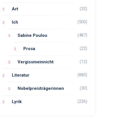
(32)
Art
(500)
Ich
(487)
Sabine Poulou
(22)
Prosa
(12)
Vergissmeinnicht
(880)
Literatur
(30)
Nobelpreisträgerinnen
(226)
Lyrik