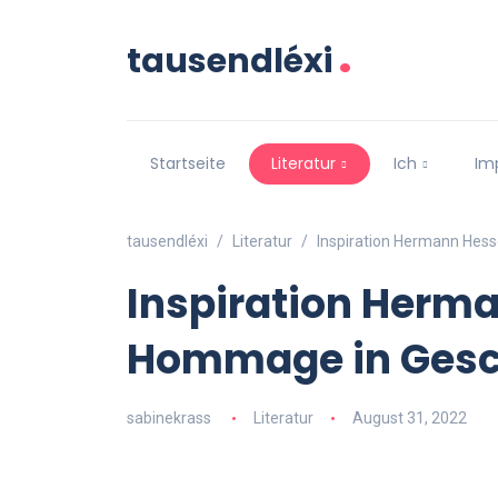
.
tausendléxi
Startseite
Literatur
Ich
Im
tausendléxi
Literatur
Inspiration Hermann Hes
Inspiration Herma
Hommage in Gesc
sabinekrass
Literatur
August 31, 2022