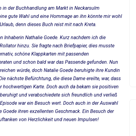
ch in der Buchhandlung am Markt in Neckarsulm
eine gute Wahl und eine Hommage an ihn könnte mir wohl
rlaub, denn dieses Buch reist mit nach Kreta.
n Inhaberin Nathalie Goede. Kurz nachdem ich die
ollator hinzu. Sie fragte nach Briefpapier, dies musste
ternativ, schöne Klappkarten mit passenden
beraten und schon bald war das Passende gefunden. Nun
 reichen würde, doch Natalie Goede beruhigte ihre Kundin
Die nächste Befürchtung, die diese Dame ereilte, war, dass
iner hochwertigen Karte. Doch auch da bekam sie positiven
eruhigt und verabschiedete sich freundlich und verließ
e Episode war ein Besuch wert. Doch auch in der Auswahl
ie Goede ihren exzellenten Geschmack. Ein Besuch der
ftanken von Herzlichkeit und neuen Impulsen!