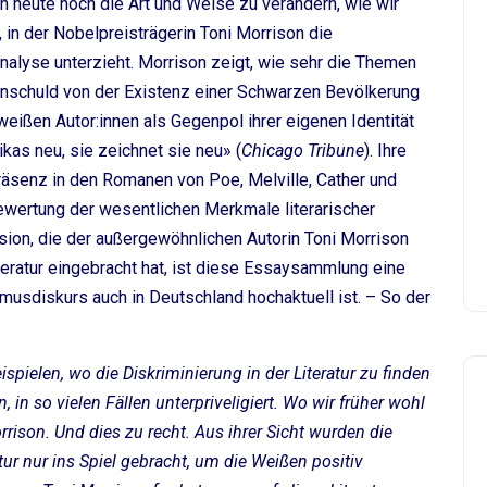
h heute noch die Art und Weise zu verändern, wie wir
 in der Nobelpreisträgerin Toni Morrison die
nalyse unterzieht. Morrison zeigt, wie sehr die Themen
 Unschuld von der Existenz einer Schwarzen Bevölkerung
weißen Autor:innen als Gegenpol ihrer eigenen Identität
kas neu, sie zeichnet sie neu» (
Chicago Tribune
). Ihre
Präsenz in den Romanen von Poe, Melville, Cather und
wertung der wesentlichen Merkmale literarischer
ision, die der außergewöhnlichen Autorin Toni Morrison
eratur eingebracht hat, ist diese Essaysammlung eine
smusdiskurs auch in Deutschland hochaktuell ist. – So der
ispielen, wo die Diskriminierung in der Literatur zu finden
, in so vielen Fällen unterpriveligiert. Wo wir früher wohl
rrison. Und dies zu recht. Aus ihrer Sicht wurden die
ur nur ins Spiel gebracht, um die Weißen positiv