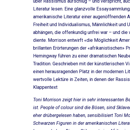
über Rassismus aufschlug – und verspricht, auc
Literatur lesen. Eine glanzvolle Essaysammlung,
amerikanische Literatur einer augenöffnenden A
Freiheit und Individualismus, Männlichkeit und
abhängen, die offenkundig unfrei war – und die 
diente. Morrison entwirft «die Möglichkeit Ameri
brillanten Erörterungen der «afrikanistischen» 
Hemingway führen zu einer dramatischen Neube
Tradition. Geschrieben mit der künstlerischen V
einen herausragenden Platz in der modernen Lit
wertvolle Lektüre in Zeiten, in denen der Rassi
Klappentext
Toni Morrison zeigt hier in sehr interessanten Be
ist. People of colour sind die Bösen, sind Sklaven
eher drübergelesen haben, sensibilisiert Toni Mo
Schwarzen Figuren in der amerikanischen Literat