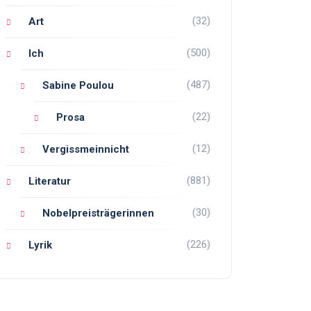
(32)
Art
(500)
Ich
(487)
Sabine Poulou
(22)
Prosa
(12)
Vergissmeinnicht
(881)
Literatur
(30)
Nobelpreisträgerinnen
(226)
Lyrik