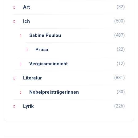
(32)
Art
(500)
Ich
(487)
Sabine Poulou
(22)
Prosa
(12)
Vergissmeinnicht
(881)
Literatur
(30)
Nobelpreisträgerinnen
(226)
Lyrik