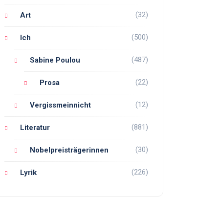
(32)
Art
(500)
Ich
(487)
Sabine Poulou
(22)
Prosa
(12)
Vergissmeinnicht
(881)
Literatur
(30)
Nobelpreisträgerinnen
(226)
Lyrik