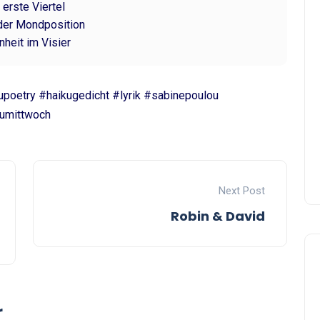
 erste Viertel
der Mondposition
nheit im Visier
poetry #haikugedicht #lyrik #sabinepoulou
umittwoch
Next Post
Robin & David
r