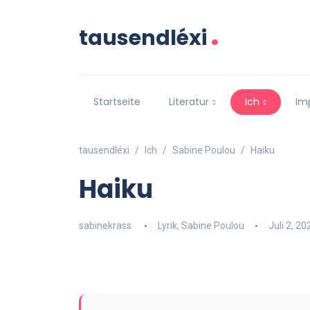
.
tausendléxi
Startseite
Literatur
Ich
Im
tausendléxi
Ich
Sabine Poulou
Haiku
Haiku
sabinekrass
Lyrik
,
Sabine Poulou
Juli 2, 20