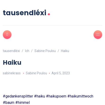
.
tausendléxi
tausendléxi
Ich
Sabine Poulou
Haiku
Haiku
sabinekrass
Sabine Poulou
April 5, 2023
#gedankensplitter #haiku #haikupoem #haikumittwoch
#baum #himmel