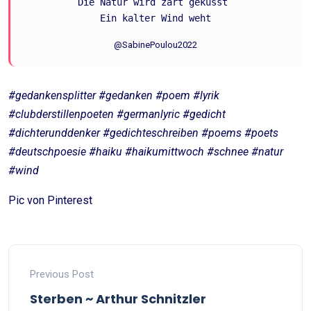
Die Natur wird zart geküsst 
Ein kalter Wind weht
@SabinePoulou2022
#gedankensplitter #gedanken #poem #lyrik
#clubderstillenpoeten #germanlyric #gedicht
#dichterunddenker #gedichteschreiben #poems #poets
#deutschpoesie #haiku #haikumittwoch
#schnee #natur
#wind
Pic von Pinterest
Previous Post
Sterben ~ Arthur Schnitzler