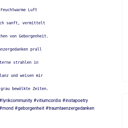
 Feuchtwarme Luft  
ch sanft, vermittelt  
chen von Geborgenheit. 
änzergedanken prall 
terne strahlen in  
lanz und weisen mir  
 grau bewölkte Zeiten. 
lyrikcommunity #vitiumcordis #instapoetry
 #mond #geborgenheit #traumtaenzergedanken