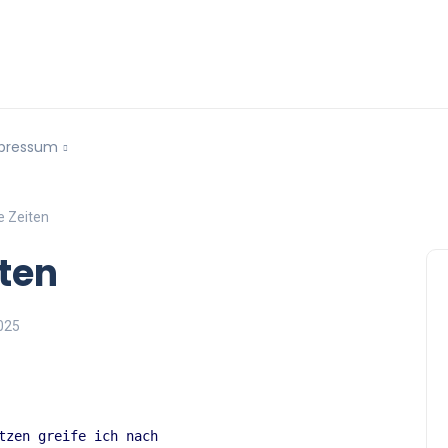
pressum
e Zeiten
ten
025
tzen greife ich nach 