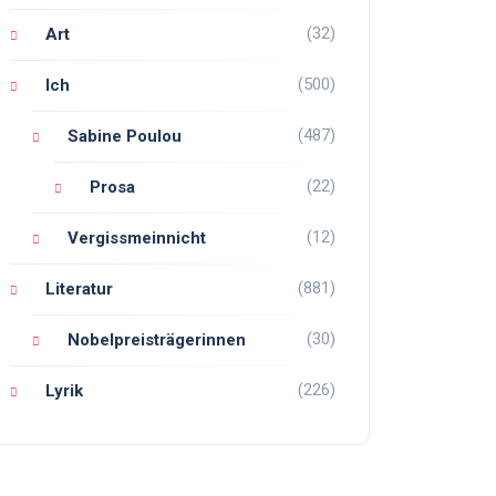
(32)
Art
(500)
Ich
(487)
Sabine Poulou
(22)
Prosa
(12)
Vergissmeinnicht
(881)
Literatur
(30)
Nobelpreisträgerinnen
(226)
Lyrik