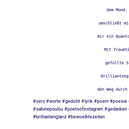
dem Mond.
umschließt mi
mir ein Quänt
Mit Traumt
gefüllte S
Brillianteng
den Weg durch
#vers #worte #gedicht #lyrik #poem #poesie #
#sabinepoulou #poetsofinstagram #gedanken
#brilliantenglanz #bewoelktezeiten