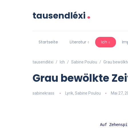
.
tausendléxi
Startseite
Literatur
Ich
Im
tausendléxi
Ich
Sabine Poulou
Grau bewölkt
Grau bewölkte Zei
sabinekrass
Lyrik
,
Sabine Poulou
Mai 27, 2
Auf Zehenspi