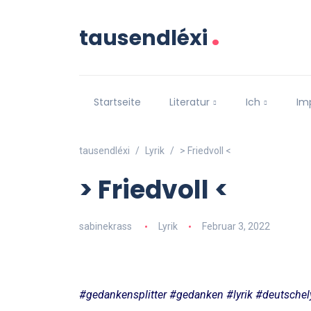
.
tausendléxi
Startseite
Literatur
Ich
Im
tausendléxi
Lyrik
> Friedvoll <
> Friedvoll <
sabinekrass
Lyrik
Februar 3, 2022
#gedankensplitter #gedanken #lyrik #deutschel