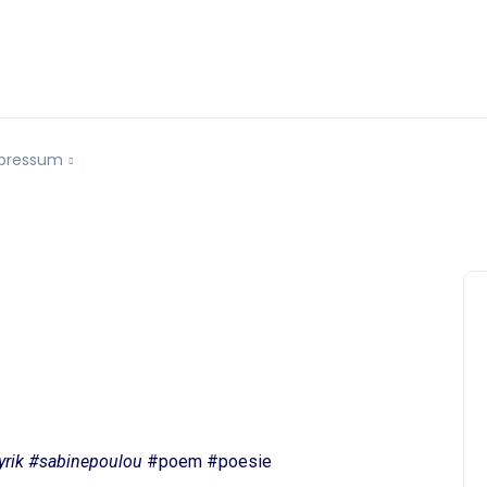
pressum
yrik #sabinepoulou
#poem #poesie