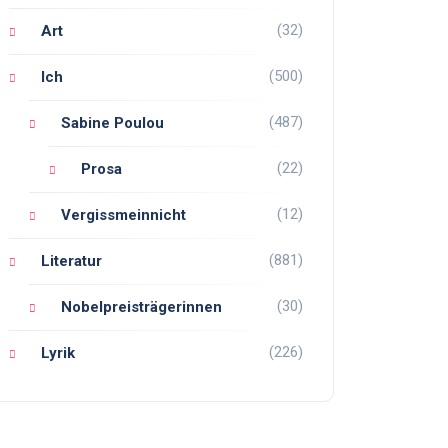
(32)
Art
(500)
Ich
(487)
Sabine Poulou
(22)
Prosa
(12)
Vergissmeinnicht
(881)
Literatur
(30)
Nobelpreisträgerinnen
(226)
Lyrik