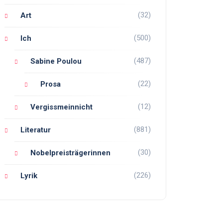
(32)
Art
(500)
Ich
(487)
Sabine Poulou
(22)
Prosa
(12)
Vergissmeinnicht
(881)
Literatur
(30)
Nobelpreisträgerinnen
(226)
Lyrik