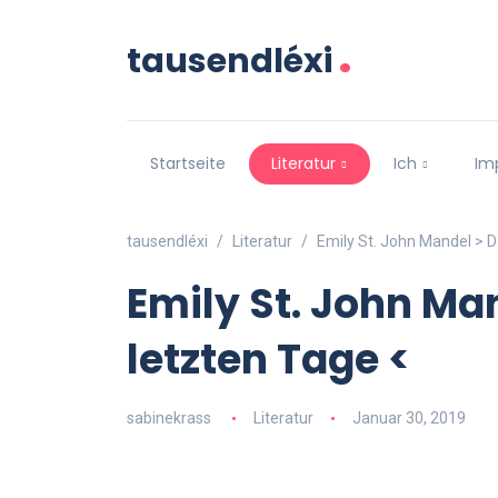
.
tausendléxi
Startseite
Literatur
Ich
Im
tausendléxi
Literatur
Emily St. John Mandel > D
Emily St. John Man
letzten Tage <
sabinekrass
Literatur
Januar 30, 2019