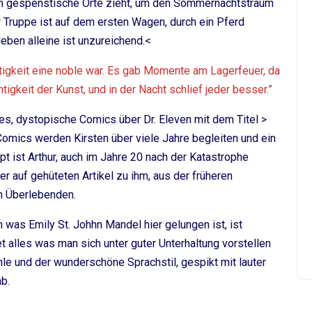
ch gespenstische Orte zieht, um den Sommernachtstraum
r Truppe ist auf dem ersten Wagen, durch ein Pferd
eben alleine ist unzureichend.<
tigkeit eine noble war. Es gab Momente am Lagerfeuer, da
gkeit der Kunst, und in der Nacht schlief jeder besser.”
s, dystopische Comics über Dr. Eleven mit dem Titel >
Comics werden Kirsten über viele Jahre begleiten und ein
pt ist Arthur, auch im Jahre 20 nach der Katastrophe
r auf gehüteten Artikel zu ihm, aus der früheren
en Überlebenden.
 was Emily St. Johhn Mandel hier gelungen ist, ist
 alles was man sich unter guter Unterhaltung vorstellen
hle und der wunderschöne Sprachstil, gespikt mit lauter
b.