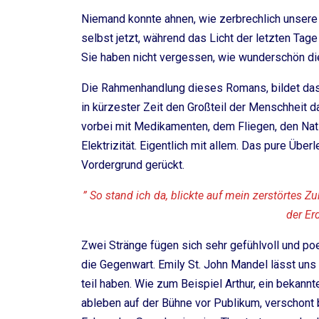
Niemand konnte ahnen, wie zerbrechlich unsere W
selbst jetzt, während das Licht der letzten Tag
Sie haben nicht vergessen, wie wunderschön
Die Rahmenhandlung dieses Romans, bildet das
in kürzester Zeit den Großteil der Menschheit da
vorbei mit Medikamenten, dem Fliegen, den Nation
Elektrizität. Eigentlich mit allem. Das pure Übe
Vordergrund gerückt.
” So stand ich da, blickte auf mein zerstörtes 
der Er
Zwei Stränge fügen sich sehr gefühlvoll und po
die Gegenwart. Emily St. John Mandel lässt uns 
teil haben. Wie zum Beispiel Arthur, ein bekannt
ableben auf der Bühne vor Publikum, verschont b