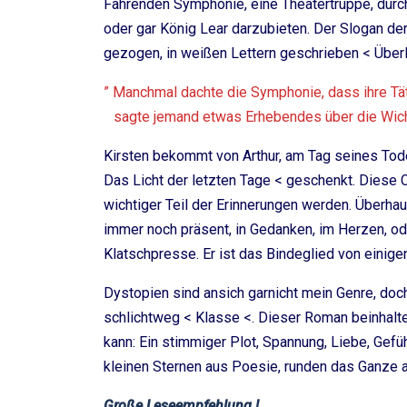
Fahrenden Symphonie, eine Theatertruppe, dur
oder gar König Lear darzubieten. Der Slogan de
gezogen, in weißen Lettern geschrieben < Überl
” Manchmal dachte die Symphonie, dass ihre Tä
sagte jemand etwas Erhebendes über die Wichti
Kirsten bekommt von Arthur, am Tag seines Tode
Das Licht der letzten Tage < geschenkt. Diese 
wichtiger Teil der Erinnerungen werden. Überhau
immer noch präsent, in Gedanken, im Herzen, ode
Klatschpresse. Er ist das Bindeglied von einig
Dystopien sind ansich garnicht mein Genre, doch
schlichtweg < Klasse <. Dieser Roman beinhaltet
kann: Ein stimmiger Plot, Spannung, Liebe, Gefü
kleinen Sternen aus Poesie, runden das Ganze a
Große Leseempfehlung !