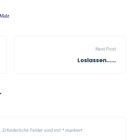
 Malz
Next Post
Loslassen……
r
.
Erforderliche Felder sind mit
*
markiert