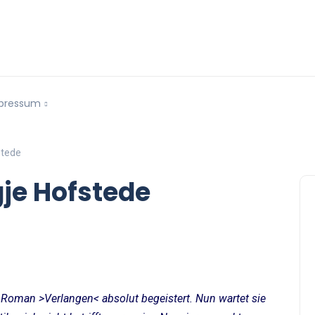
pressum
stede
gje Hofstede
m Roman >Verlangen< absolut begeistert. Nun wartet sie