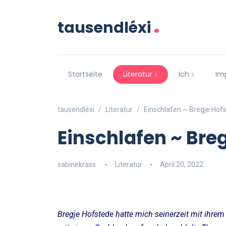
.
tausendléxi
Startseite
Literatur
Ich
Im
tausendléxi
Literatur
Einschlafen ~ Bregje Hof
Einschlafen ~ Bre
sabinekrass
Literatur
April 20, 2022
Bregje Hofstede hatte mich seinerzeit mit ihre