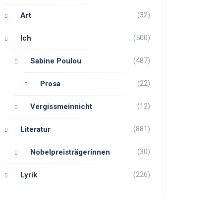
(32)
Art
(500)
Ich
(487)
Sabine Poulou
(22)
Prosa
(12)
Vergissmeinnicht
(881)
Literatur
(30)
Nobelpreisträgerinnen
(226)
Lyrik