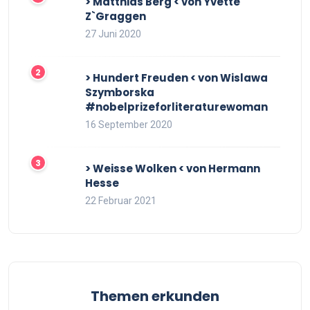
> Matthias Berg < von Yvette
Z`Graggen
27 Juni 2020
> Hundert Freuden < von Wislawa
Szymborska
#nobelprizeforliteraturewoman
16 September 2020
> Weisse Wolken < von Hermann
Hesse
22 Februar 2021
Themen erkunden