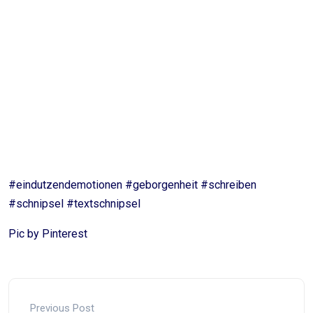
die man ihr
entgegenbringt. Sie ist in
Sicherheit.
#eindutzendemotionen #geborgenheit #schreiben
#schnipsel #textschnipsel
Pic by Pinterest
Previous Post